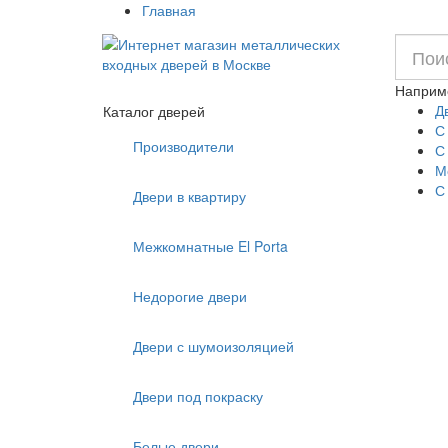
Главная
Наприм
Д
Каталог дверей
С
Производители
С
М
С
Двери в квартиру
Межкомнатные El Porta
Недорогие двери
Двери с шумоизоляцией
Двери под покраску
Белые двери