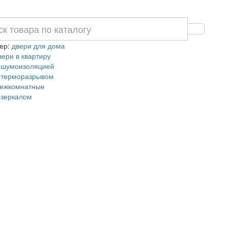
ер:
двери для дома
вери в квартиру
 шумоизоляцией
 терморазрывом
ежкомнатные
 зеркалом