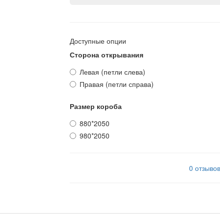
Доступные опции
Сторона открывания
Левая (петли слева)
Правая (петли справа)
Размер короба
880*2050
980*2050
0 отзыво