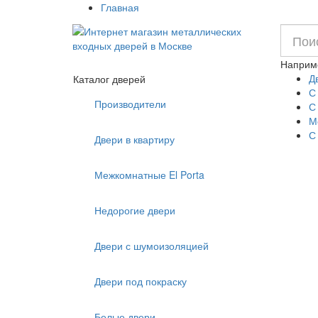
Главная
Наприм
Д
Каталог дверей
С
Производители
С
М
С
Двери в квартиру
Межкомнатные El Porta
Недорогие двери
Двери с шумоизоляцией
Двери под покраску
Белые двери