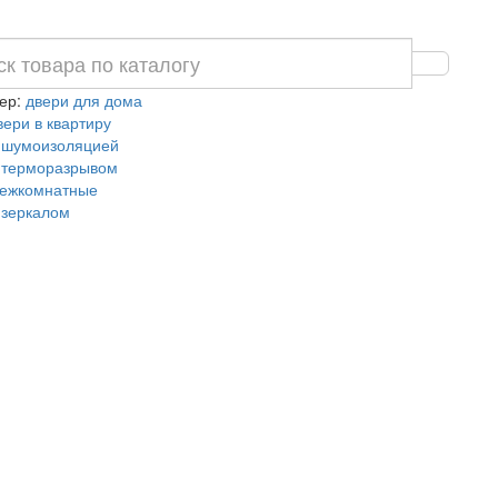
ер:
двери для дома
вери в квартиру
 шумоизоляцией
 терморазрывом
ежкомнатные
 зеркалом