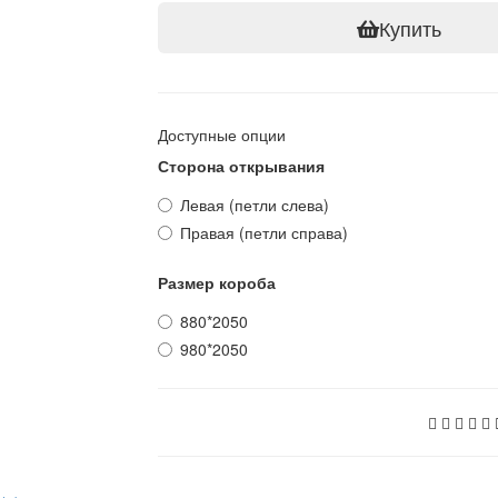
Купить
Доступные опции
Сторона открывания
Левая (петли слева)
Правая (петли справа)
Размер короба
880*2050
980*2050