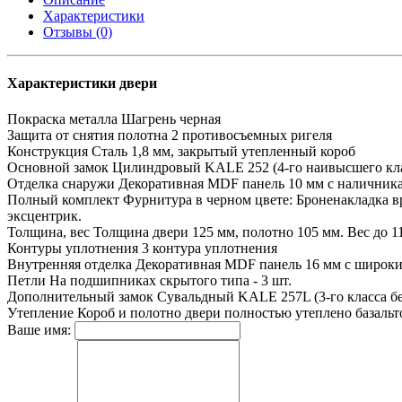
Характеристики
Отзывы (0)
Характеристики двери
Покраска металла
Шагрень черная
Защита от снятия полотна
2 противосъемных ригеля
Конструкция
Сталь 1,8 мм, закрытый утепленный короб
Основной замок
Цилиндровый KALE 252 (4-го наивысшего кла
Отделка снаружи
Декоративная MDF панель 10 мм с наличника
Полный комплект
Фурнитура в черном цвете: Броненакладка вр
эксцентрик.
Толщина, вес
Толщина двери 125 мм, полотно 105 мм. Вес до 1
Контуры уплотнения
3 контура уплотнения
Внутренняя отделка
Декоративная MDF панель 16 мм с широки
Петли
На подшипниках скрытого типа - 3 шт.
Дополнительный замок
Сувальдный KALE 257L (3-го класса бе
Утепление
Короб и полотно двери полностью утеплено базаль
Ваше имя: