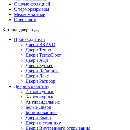
С шумоизоляцией
С терморазрывом
Межкомнатные
С зеркалом
Каталог дверей
Производители
Двери BRAVO
Двери Termo
Двери TermoDoor
Двери АСД
Двери Бункер
Двери Лабиринт
Двери Лекс
Двери Ратибор
Двери в квартиру
2-х контурные
3-х контурные
Антивандальные
Белые Двери
Бронированные
Двери Браво
Двери в сталинку
Двери Внутреннего открывания