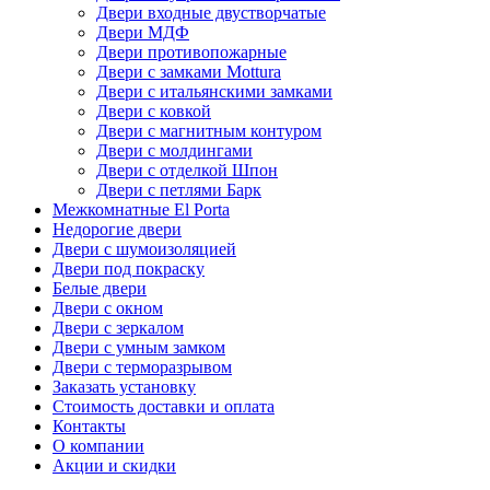
Двери входные двустворчатые
Двери МДФ
Двери противопожарные
Двери с замками Mottura
Двери с итальянскими замками
Двери с ковкой
Двери с магнитным контуром
Двери с молдингами
Двери с отделкой Шпон
Двери с петлями Барк
Межкомнатные El Porta
Недорогие двери
Двери с шумоизоляцией
Двери под покраску
Белые двери
Двери с окном
Двери с зеркалом
Двери с умным замком
Двери с терморазрывом
Заказать установку
Стоимость доставки и оплата
Контакты
О компании
Акции и скидки