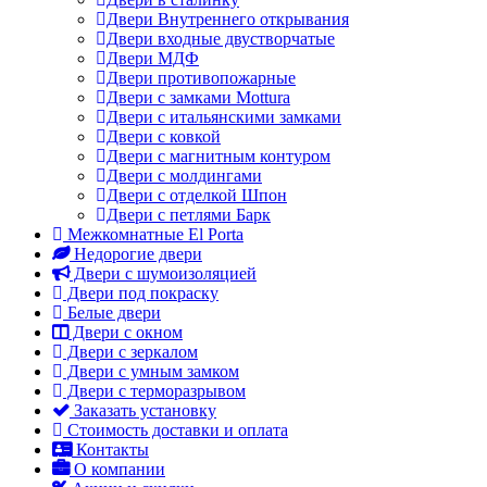
Двери Внутреннего открывания
Двери входные двустворчатые
Двери МДФ
Двери противопожарные
Двери с замками Mottura
Двери с итальянскими замками
Двери с ковкой
Двери с магнитным контуром
Двери с молдингами
Двери с отделкой Шпон
Двери с петлями Барк
Межкомнатные El Porta
Недорогие двери
Двери с шумоизоляцией
Двери под покраску
Белые двери
Двери с окном
Двери с зеркалом
Двери с умным замком
Двери с терморазрывом
Заказать установку
Стоимость доставки и оплата
Контакты
О компании