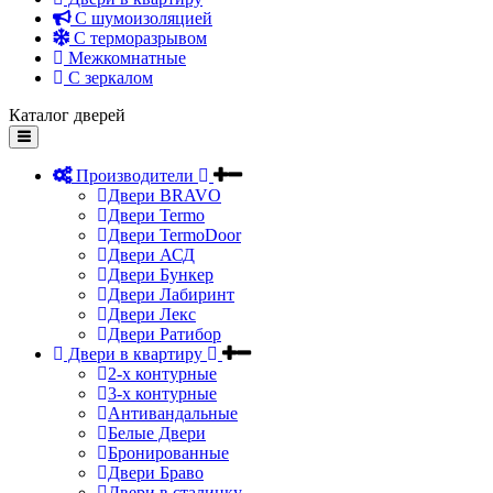
С шумоизоляцией
С терморазрывом
Межкомнатные
С зеркалом
Каталог дверей
Производители
Двери BRAVO
Двери Termo
Двери TermoDoor
Двери АСД
Двери Бункер
Двери Лабиринт
Двери Лекс
Двери Ратибор
Двери в квартиру
2-х контурные
3-х контурные
Антивандальные
Белые Двери
Бронированные
Двери Браво
Двери в сталинку