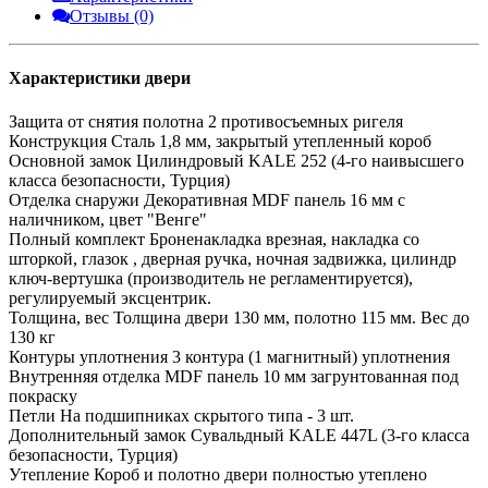
Отзывы (0)
Характеристики двери
Защита от снятия полотна
2 противосъемных ригеля
Конструкция
Сталь 1,8 мм, закрытый утепленный короб
Основной замок
Цилиндровый KALE 252 (4-го наивысшего
класса безопасности, Турция)
Отделка снаружи
Декоративная MDF панель 16 мм с
наличником, цвет "Венге"
Полный комплект
Броненакладка врезная, накладка со
шторкой, глазок , дверная ручка, ночная задвижка, цилиндр
ключ-вертушка (производитель не регламентируется),
регулируемый эксцентрик.
Толщина, вес
Толщина двери 130 мм, полотно 115 мм. Вес до
130 кг
Контуры уплотнения
3 контура (1 магнитный) уплотнения
Внутренняя отделка
MDF панель 10 мм загрунтованная под
покраску
Петли
На подшипниках скрытого типа - 3 шт.
Дополнительный замок
Сувальдный KALE 447L (3-го класса
безопасности, Турция)
Утепление
Короб и полотно двери полностью утеплено