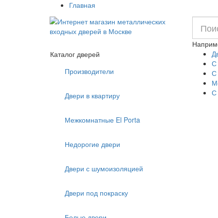
Главная
Наприм
Д
Каталог дверей
С
Производители
С
М
С
Двери в квартиру
Межкомнатные El Porta
Недорогие двери
Двери с шумоизоляцией
Двери под покраску
Белые двери