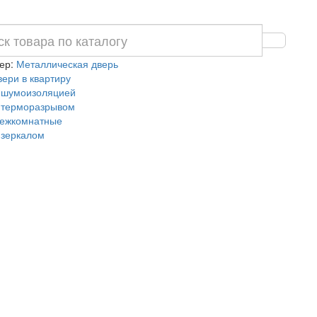
ер:
Металлическая дверь
вери в квартиру
 шумоизоляцией
 терморазрывом
ежкомнатные
 зеркалом