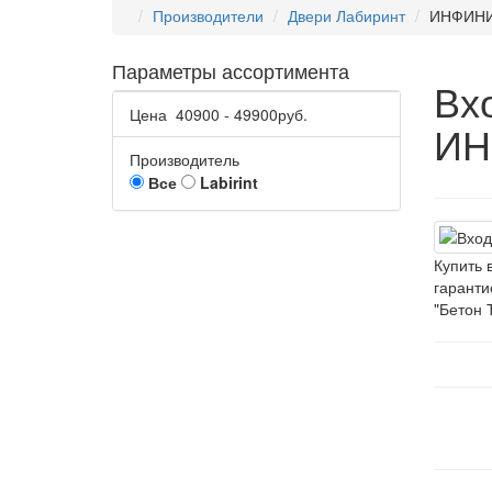
Производители
Двери Лабиринт
ИНФИН
Параметры ассортимента
Вх
Цена
40900
-
49900
руб.
ИН
Производитель
Все
Labirint
Купить 
гаранти
"Бетон 