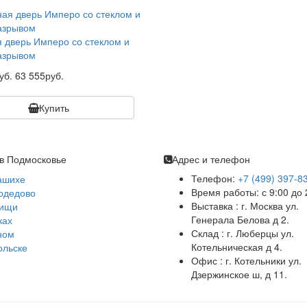
 дверь Имперо со стеклом и
азрывом
уб.
63 555руб.
Купить
в Подмосковье
Адрес и телефон
Телефон:
+7 (499) 397-8
ашихе
Время работы: с 9:00 до 
одедово
Выставка : г. Москва ул.
ищи
Генерала Белова д 2.
ках
Склад : г. Люберцы ул.
ном
Котельническая д 4.
ольске
Офис : г. Котельники ул.
Дзержинское ш, д 11.