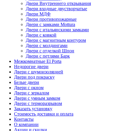
Двери Внутреннего открывания
Двери входные двустворчатые
Двери МДФ
Двери противопожарные
Двери с замками Mottura
Двери с итальянскими замками
Двери с ковкой
Двери с магнитным контуром
Двери с молдингами
Двери с отделкой Шпон
Двери с петлями Барк
Межкомнатные El Porta
Недорогие двери
Двери с шумоизоляцией
Двери под покраску
Белые двери
Двери с окном
Двери с зеркалом
Двери с умным замком
Двери с терморазрывом
Заказать установку
Стоимость доставки и оплата
Контакты
О компании
Акции и скидки