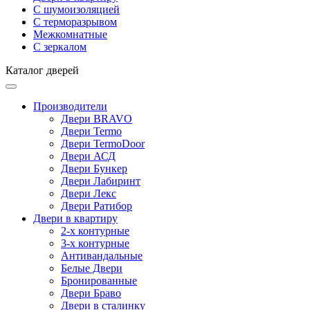
С шумоизоляцией
С терморазрывом
Межкомнатные
С зеркалом
Каталог дверей
Производители
Двери BRAVO
Двери Termo
Двери TermoDoor
Двери АСД
Двери Бункер
Двери Лабиринт
Двери Лекс
Двери Ратибор
Двери в квартиру
2-х контурные
3-х контурные
Антивандальные
Белые Двери
Бронированные
Двери Браво
Двери в сталинку