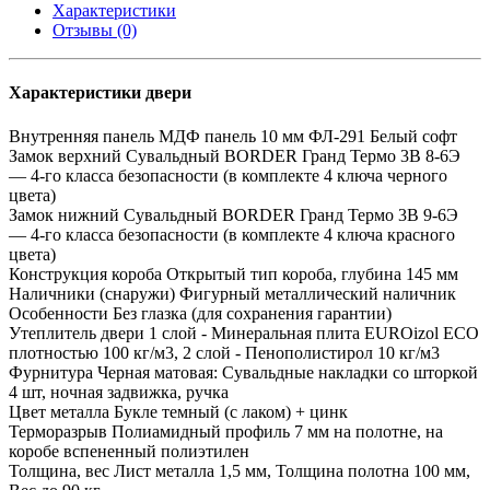
Характеристики
Отзывы (0)
Характеристики двери
Внутренняя панель
МДФ панель 10 мм ФЛ-291 Белый софт
Замок верхний
Сувальдный BORDER Гранд Термо 3В 8-6Э
— 4-го класса безопасности (в комплекте 4 ключа черного
цвета)
Замок нижний
Сувальдный BORDER Гранд Термо 3В 9-6Э
— 4-го класса безопасности (в комплекте 4 ключа красного
цвета)
Конструкция короба
Открытый тип короба, глубина 145 мм
Наличники (снаружи)
Фигурный металлический наличник
Особенности
Без глазка (для сохранения гарантии)
Утеплитель двери
1 слой - Минеральная плита EUROizol ECO
плотностью 100 кг/м3, 2 слой - Пенополистирол 10 кг/м3
Фурнитура
Черная матовая: Сувальдные накладки со шторкой
4 шт, ночная задвижка, ручка
Цвет металла
Букле темный (с лаком) + цинк
Терморазрыв
Полиамидный профиль 7 мм на полотне, на
коробе вспененный полиэтилен
Толщина, вес
Лист металла 1,5 мм, Толщина полотна 100 мм,