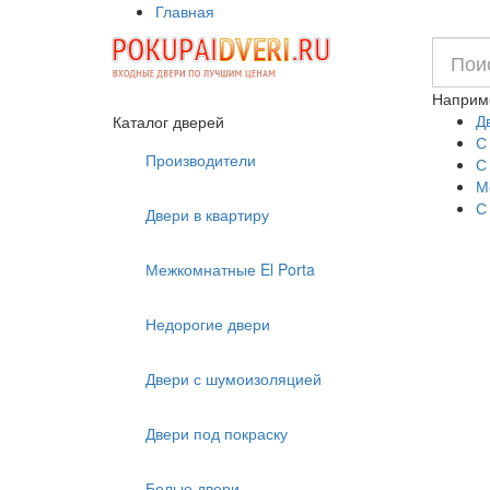
Главная
Наприм
Д
Каталог дверей
С
Производители
С
М
С
Двери в квартиру
Межкомнатные El Porta
Недорогие двери
Двери с шумоизоляцией
Двери под покраску
Белые двери