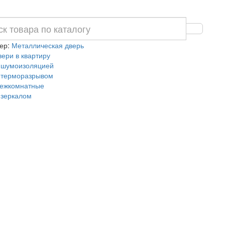
ер:
Металлическая дверь
вери в квартиру
 шумоизоляцией
 терморазрывом
ежкомнатные
 зеркалом